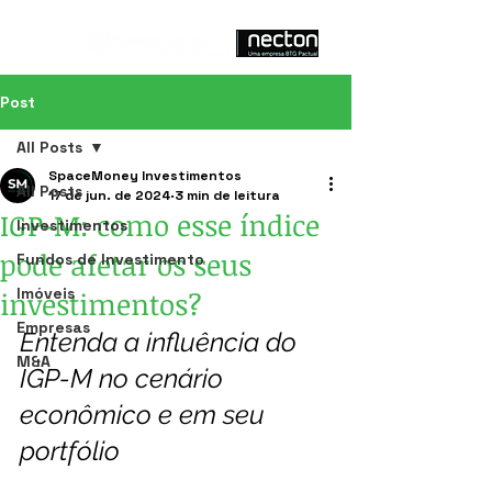
Post
All Posts
SpaceMoney Investimentos
All Posts
17 de jun. de 2024
3 min de leitura
IGP-M: como esse índice
Investimentos
pode afetar os seus
Fundos de Investimento
Imóveis
investimentos?
Empresas
Entenda a influência do 
M&A
IGP-M no cenário 
econômico e em seu 
portfólio