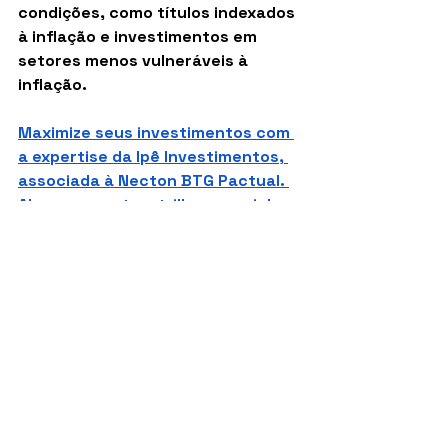
condições, como títulos indexados 
à inflação e investimentos em 
setores menos vulneráveis à 
inflação.
Maximize seus investimentos com 
a expertise da Ipê Investimentos, 
associada à Necton BTG Pactual. 
Abra sua conta e trilhe o caminho 
da prosperidade!
IGP-M
Índices
Investimentos