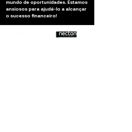
mundo de oportunidades. Estamos
ansiosos para ajudá-lo a alcançar
o sucesso financeiro!
Ouvidoria SpaceMoney:
(11) 5128-4981
|
atendimento@smoneyinvest.com.br
Horário
de atendimento: Das 9h às 18h, de segunda
à sexta-feira, exceto feriados
Ouvidoria do BTG: Ouvidoria: 0800 7220 048
|
www.btgpactual.com/ouvidoria
Horário de
atendimento: Das 9h às 18h, de segunda à
sexta-feira, exceto feriados
SpaceMoney Assessoria de Investimentos e
Corretora de Seguros LTDA, inscrita sob o CNPJ nº