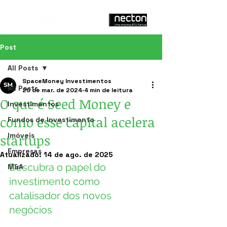
Post
All Posts
SpaceMoney Investimentos
All Posts
20 de mar. de 2024
4 min de leitura
O que é Seed Money e
Investimentos
como esse capital acelera
Fundos de Investimento
Imóveis
startups
Empresas
Atualizado:
14 de ago. de 2025
Descubra o papel do 
M&A
investimento como 
catalisador dos novos 
negócios