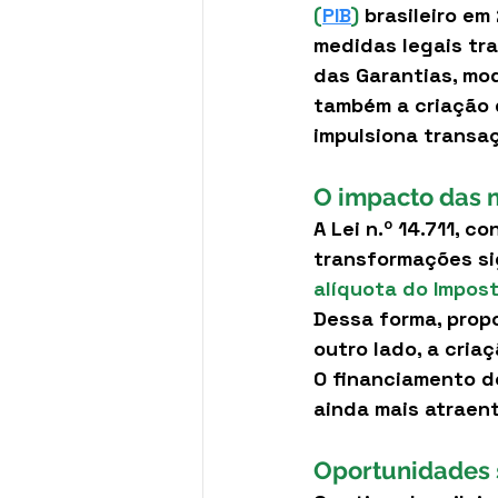
(
PIB
)
 brasileiro em
medidas legais tra
das Garantias, mod
também a criação 
impulsiona transa
O impacto das 
A Lei n.º 14.711, c
transformações sig
alíquota do Impos
Dessa forma, prop
outro lado, a cria
O financiamento de
ainda mais atraent
Oportunidades 