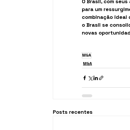
O Brasil, com seus
para um ressurgim
combinação ideal d
o Brasil se consol
novas oportunidad
M&A
M&A
Posts recentes