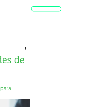
Abra sua conta
cia
Blog
des de
para 