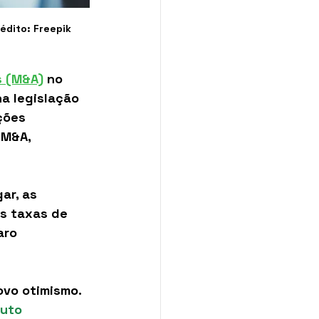
édito: Freepik
s (M&A)
 no 
a legislação 
ções 
 M&A, 
ar, as 
as taxas de 
aro 
ovo otimismo. 
uto 