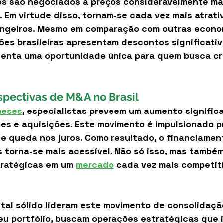
ros são negociados a preços consideravelmente ma
o. Em virtude disso, tornam-se cada vez mais atrati
angeiros. Mesmo em comparação com outras econo
ões brasileiras apresentam descontos significativ
esenta uma oportunidade única para quem busca cr
spectivas de M&A no Brasil
meses
, especialistas preveem um aumento significa
es e aquisições. Este movimento é impulsionado p
de queda nos juros. Como resultado, o financiamen
 torna-se mais acessível. Não só isso, mas também
ratégicas em um 
mercado
 cada vez mais competit
al sólido lideram este movimento de consolidação
seu portfólio, buscam operações estratégicas que 