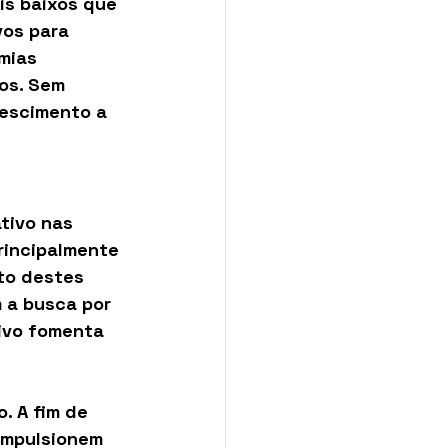
is baixos que 
vos para 
mias 
os. Sem 
escimento a 
tivo nas 
rincipalmente 
to destes 
 a busca por 
ivo fomenta 
. A fim de 
impulsionem 