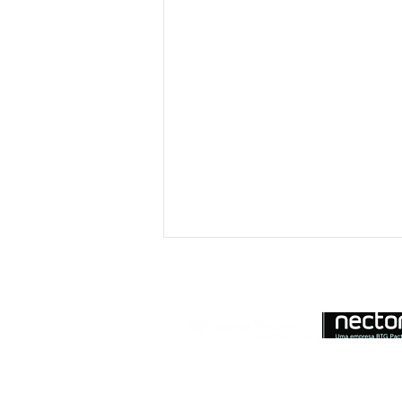
Ouvidoria SpaceMoney: (11) 5128-4981 |
at
atendimento: Das 9h às 18h, de segunda à 