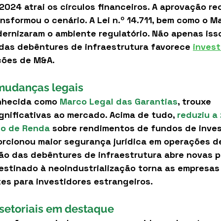
 2024 atrai os círculos financeiros. A aprovação re
nsformou o cenário. A Lei n.º 14.711, bem como o M
ernizaram o ambiente regulatório. Não apenas iss
das debêntures de infraestrutura favorece 
inves
ções de M&A.
mudanças legais
onhecida como 
Marco Legal das Garantias
, trouxe 
nificativas ao mercado. Acima de tudo, 
reduziu a 
to de Renda
 sobre rendimentos de fundos de inves
orcionou maior segurança jurídica em operações de
ção das debêntures de infraestrutura abre novas po
stinado à neoindustrialização torna as empresas b
es para investidores estrangeiros.
setoriais em destaque