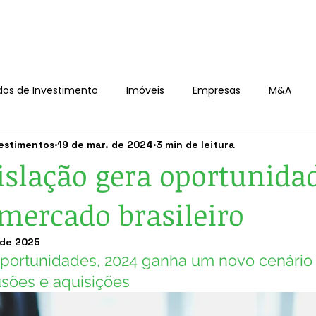
Início
Porque a SM Invest
Sobre a SM Invest
Experiên
dos de Investimento
Imóveis
Empresas
M&A
estimentos
19 de mar. de 2024
3 min de leitura
islação gera oportunida
ercado brasileiro
 de 2025
oportunidades, 2024 ganha um novo cenário 
sões e aquisições