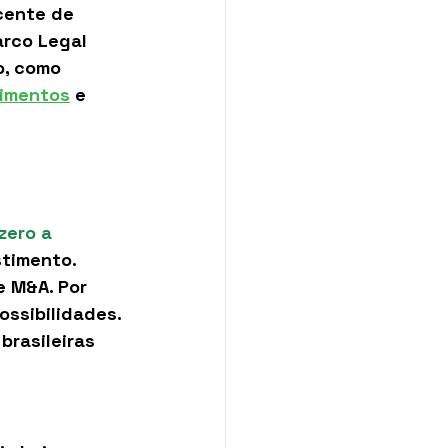
cente de 
arco Legal 
o, como 
timentos
 e 
zero a 
timento. 
 M&A. Por 
ssibilidades. 
rasileiras 