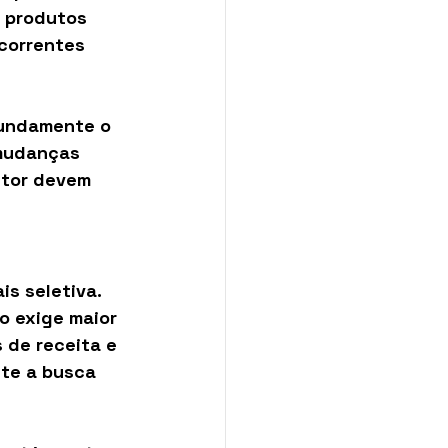
 produtos 
correntes 
fundamente o 
mudanças 
setor devem 
s seletiva. 
o exige maior 
 de receita e 
ete a busca 