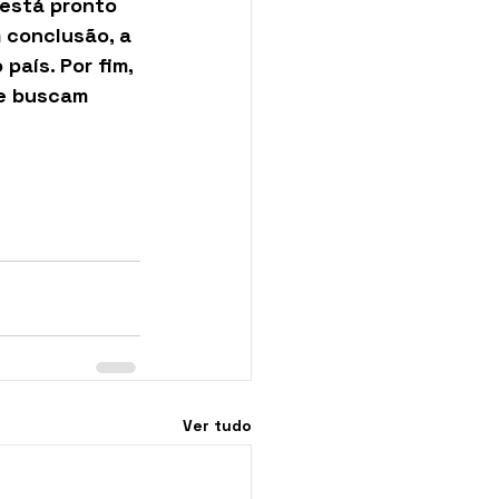
 está pronto 
 conclusão, a 
aís. Por fim, 
ue buscam 
Ver tudo